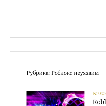
Перейти
к
содержимому
Рубрика:
Роблокс неуязвим
РОБЛОК
Rob