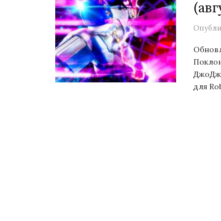
(авг
Опубл
Обновл
Поклон
ДжоДжо
для Rob