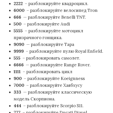
2222
– разблокируйте квадроцикл.
6000
– разблокируйте велосипед Tron
666
— разблокируйте Benelli TNT.
500
– разблокируйте Audi
5555
– разблокируйте мотоцикл
призрачного гонщика.
9090
— разблокируйте Тара
9999
– разблокируйте пулю Royal Enfield.
555
– разблокировать самолет.
6666
— разблокируйте Range Rover.
1111
– разблокировать цикл
900
– разблокируйте Koeignness
7000
– разблокируйте Хаябхусу
333
— разблокируйте классическую
модель Скорпиона.
444
– разблокируйте Scorpio S11.
777
– разблокируйте Ducati Diavel