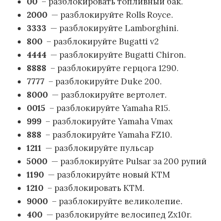
00
– разблокировать топливный бак.
2000
— разблокируйте Rolls Royce.
3333
— разблокируйте Lamborghini.
800
– разблокируйте Bugatti v2
4444
— разблокируйте Bugatti Chiron.
8888
– разблокируйте герцога 1290.
7777
– разблокируйте Duke 200.
8000
— разблокируйте вертолет.
0015
– разблокируйте Yamaha R15.
999
– разблокируйте Yamaha Vmax
888
– разблокируйте Yamaha FZ10.
1211
— разблокируйте пульсар
5000
— разблокируйте Pulsar за 200 рупий
1190
— разблокируйте новый KTM
1210
– разблокировать KTM.
9000
– разблокируйте великолепие.
400
— разблокируйте велосипед Zx10r.