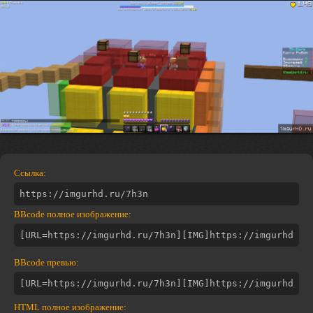
Ссылка:
BBcode полное изображение:
BBcode превью:
HTML полное изображение: